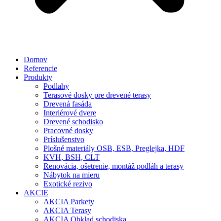
Domov
Referencie
Produkty
Podlahy
Terasové dosky pre drevené terasy
Drevená fasáda
Interiérové dvere
Drevené schodisko
Pracovné dosky
Príslušenstvo
Plošné materiály OSB, ESB, Preglejka, HDF
KVH, BSH, CLT
Renovácia, ošetrenie, montáž podláh a terasy
Nábytok na mieru
Exotické rezivo
AKCIE
AKCIA Parkety
AKCIA Terasy
AKCIA Obklad schodiska