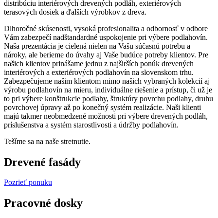
distribúciu interiérových drevených podláh, exteriérových
terasových dosiek a ďalších výrobkov z dreva.
Dlhoročné skúsenosti, vysoká profesionalita a odbornosť v odbore
Vám zabezpečí nadštandardné uspokojenie pri výbere podlahovín.
Naša prezentácia je cielená nielen na Vašu súčasnú potrebu a
nároky, ale berieme do úvahy aj Vaše budúce potreby klientov. Pre
našich klientov prinášame jednu z najširších ponúk drevených
interiérových a exteriérových podlahovín na slovenskom trhu.
Zabezpečujeme našim klientom mimo našich vybraných kolekcií aj
výrobu podlahovín na mieru, individuálne riešenie a prístup, či už je
to pri výbere konštrukcie podlahy, štruktúry povrchu podlahy, druhu
povrchovej úpravy až po konečný systém realizácie. Naši klienti
majú takmer neobmedzené možnosti pri výbere drevených podláh,
príslušenstva a systém starostlivosti a údržby podlahovín.
Tešíme sa na naše stretnutie.
Drevené fasády
Pozrieť ponuku
Pracovné dosky