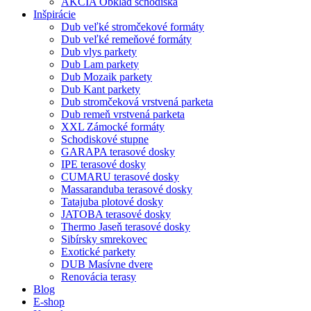
AKCIA Obklad schodiska
Inšpirácie
Dub veľké stromčekové formáty
Dub veľké remeňové formáty
Dub vlys parkety
Dub Lam parkety
Dub Mozaik parkety
Dub Kant parkety
Dub stromčeková vrstvená parketa
Dub remeň vrstvená parketa
XXL Zámocké formáty
Schodiskové stupne
GARAPA terasové dosky
IPE terasové dosky
CUMARU terasové dosky
Massaranduba terasové dosky
Tatajuba plotové dosky
JATOBA terasové dosky
Thermo Jaseň terasové dosky
Sibírsky smrekovec
Exotické parkety
DUB Masívne dvere
Renovácia terasy
Blog
E-shop