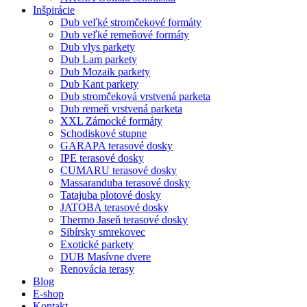
Inšpirácie
Dub veľké stromčekové formáty
Dub veľké remeňové formáty
Dub vlys parkety
Dub Lam parkety
Dub Mozaik parkety
Dub Kant parkety
Dub stromčeková vrstvená parketa
Dub remeň vrstvená parketa
XXL Zámocké formáty
Schodiskové stupne
GARAPA terasové dosky
IPE terasové dosky
CUMARU terasové dosky
Massaranduba terasové dosky
Tatajuba plotové dosky
JATOBA terasové dosky
Thermo Jaseň terasové dosky
Sibírsky smrekovec
Exotické parkety
DUB Masívne dvere
Renovácia terasy
Blog
E-shop
Kontakt