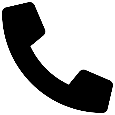
Preskočiť
na
obsah