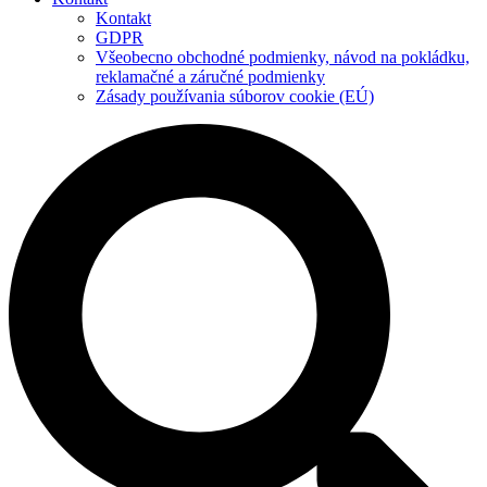
Kontakt
GDPR
Všeobecno obchodné podmienky, návod na pokládku,
reklamačné a záručné podmienky
Zásady používania súborov cookie (EÚ)