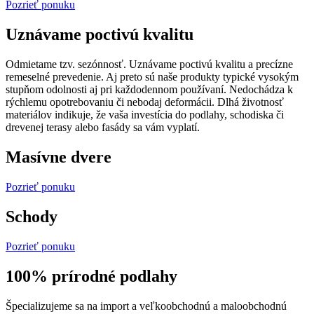
Pozrieť ponuku
Uznávame poctivú kvalitu
Odmietame tzv. sezónnosť. Uznávame poctivú kvalitu a precízne
remeselné prevedenie. Aj preto sú naše produkty typické vysokým
stupňom odolnosti aj pri každodennom používaní. Nedochádza k
rýchlemu opotrebovaniu či nebodaj deformácii. Dlhá životnosť
materiálov indikuje, že vaša investícia do podlahy, schodiska či
drevenej terasy alebo fasády sa vám vyplatí.
Masívne dvere
Pozrieť ponuku
Schody
Pozrieť ponuku
100% prírodné podlahy
Špecializujeme sa na import a veľkoobchodnú a maloobchodnú