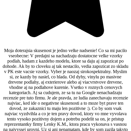
Moja doterajsia skusenost je jedno velke nadsenie! Co sa mi pacilo
vseobecne: V predajni sa nachadzaju dostatocne velke vzorky
podlah, hadam z kazdeho modelu, ktore sa daju aj zapozicat po
dohode. Ak by to cloveku aj tak nestacilo, vedia zapozicat zo skladu
v PK este vacsie vzorky. Vyber je naozaj sirokospektralny. Myslim
si, ze kazdy by nasiel, co hlada. Od dyhy, vinylu po masivne
drevene podlahy, aj exterierove alebo aj viacvrstvove drevene,
vhodne aj na podlahove kurenie. Vsetko v roznych cenovych
kategoriach. Aj sa cudujem, ze sa tu na Google nenachadzaju
recenzie pre tuto firmu. Je ale pravda, ze ludia zanechavaju recenzie
najviac, ked ide o negativne skusenosti a to moze byt prave ten
dovod, ze zakaznici tu maju len pozitivne :). Co by som vsak
najviac vyzdvihla a co je ten pravy dovod, ktory vo mne vyvolava
tento vysoko pozitivny dojem a potrebu podelit sa on, je pristup
reprezentantky firmy Lenky K.M., ktora pracu vykonava s vasnou
na najvyssej urovni. Uz si ani nepamatam, kde by som zazila takyto