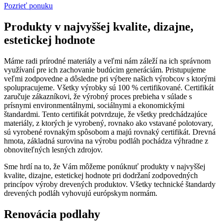
Pozrieť ponuku
Produkty v najvyššej kvalite, dizajne,
estetickej hodnote
Máme radi prírodné materiály a veľmi nám záleží na ich správnom
využívaní pre ich zachovanie budúcim generáciám. Pristupujeme
veľmi zodpovedne a dôsledne pri výbere našich výrobcov s ktorými
spolupracujeme. Všetky výrobky sú 100 % certifikované. Certifikát
zaručuje zákazníkovi, že výrobný proces prebieha v súlade s
prísnymi environmentálnymi, sociálnymi a ekonomickými
štandardmi. Tento certifikát potvrdzuje, že všetky predchádzajúce
materiály, z ktorých je vyrobený, rovnako ako vstavané polotovary,
sú vyrobené rovnakým spôsobom a majú rovnaký certifikát. Drevná
hmota, základná surovina na výrobu podláh pochádza výhradne z
obnoviteľných lesných zdrojov.
Sme hrdí na to, že Vám môžeme ponúknuť produkty v najvyššej
kvalite, dizajne, estetickej hodnote pri dodržaní zodpovedných
princípov výroby drevených produktov. Všetky technické štandardy
drevených podláh vyhovujú európskym normám.
Renovácia podlahy