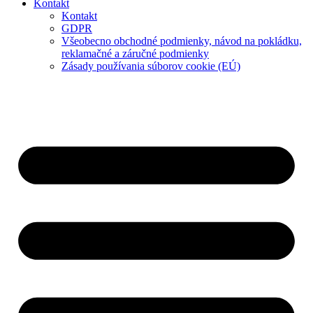
Kontakt
Kontakt
GDPR
Všeobecno obchodné podmienky, návod na pokládku,
reklamačné a záručné podmienky
Zásady používania súborov cookie (EÚ)