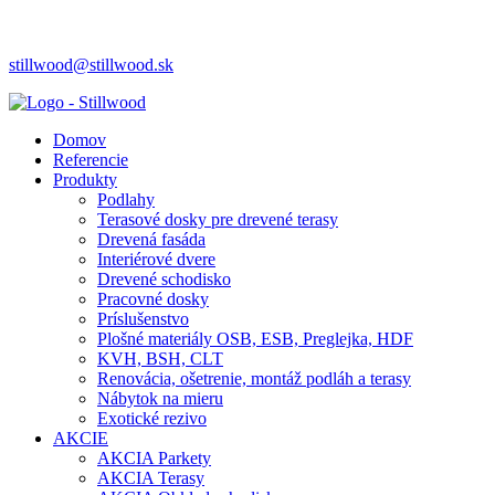
stillwood@stillwood.sk
Domov
Referencie
Produkty
Podlahy
Terasové dosky pre drevené terasy
Drevená fasáda
Interiérové dvere
Drevené schodisko
Pracovné dosky
Príslušenstvo
Plošné materiály OSB, ESB, Preglejka, HDF
KVH, BSH, CLT
Renovácia, ošetrenie, montáž podláh a terasy
Nábytok na mieru
Exotické rezivo
AKCIE
AKCIA Parkety
AKCIA Terasy