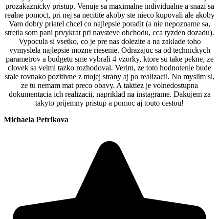
prozakaznicky pristup. Venuje sa maximalne individualne a snazi sa
realne pomoct, pri nej sa necitite akoby ste nieco kupovali ale akoby
Vam dobry priatel chcel co najlepsie poradit (a nie nepozname sa,
stretla som pani prvykrat pri navsteve obchodu, cca tyzden dozadu).
Vypocula si vsetko, co je pre nas dolezite a na zaklade toho
vymyslela najlepsie mozne riesenie. Odrazajuc sa od technickych
parametrov a budgetu sme vybrali 4 vzorky, ktore su take pekne, ze
clovek sa velmi tazko rozhodoval. Verim, ze toto hodnotenie bude
stale rovnako pozitivne z mojej strany aj po realizacii. No myslim si,
ze tu nemam mat preco obavy. A taktiez je volnedostupna
dokumentacia ich realizacii, napriklad na instagrame. Dakujem za
takyto prijemny pristup a pomoc aj touto cestou!
Michaela Petrikova