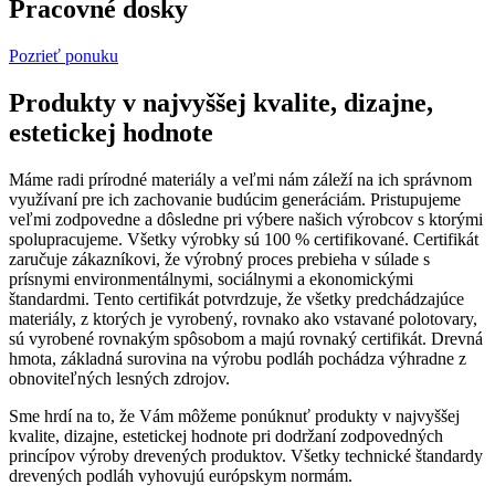
Pracovné dosky
Pozrieť ponuku
Produkty v najvyššej kvalite, dizajne,
estetickej hodnote
Máme radi prírodné materiály a veľmi nám záleží na ich správnom
využívaní pre ich zachovanie budúcim generáciám. Pristupujeme
veľmi zodpovedne a dôsledne pri výbere našich výrobcov s ktorými
spolupracujeme. Všetky výrobky sú 100 % certifikované. Certifikát
zaručuje zákazníkovi, že výrobný proces prebieha v súlade s
prísnymi environmentálnymi, sociálnymi a ekonomickými
štandardmi. Tento certifikát potvrdzuje, že všetky predchádzajúce
materiály, z ktorých je vyrobený, rovnako ako vstavané polotovary,
sú vyrobené rovnakým spôsobom a majú rovnaký certifikát. Drevná
hmota, základná surovina na výrobu podláh pochádza výhradne z
obnoviteľných lesných zdrojov.
Sme hrdí na to, že Vám môžeme ponúknuť produkty v najvyššej
kvalite, dizajne, estetickej hodnote pri dodržaní zodpovedných
princípov výroby drevených produktov. Všetky technické štandardy
drevených podláh vyhovujú európskym normám.