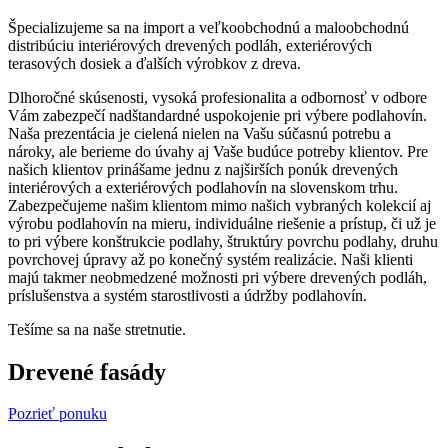
Špecializujeme sa na import a veľkoobchodnú a maloobchodnú
distribúciu interiérových drevených podláh, exteriérových
terasových dosiek a ďalších výrobkov z dreva.
Dlhoročné skúsenosti, vysoká profesionalita a odbornosť v odbore
Vám zabezpečí nadštandardné uspokojenie pri výbere podlahovín.
Naša prezentácia je cielená nielen na Vašu súčasnú potrebu a
nároky, ale berieme do úvahy aj Vaše budúce potreby klientov. Pre
našich klientov prinášame jednu z najširších ponúk drevených
interiérových a exteriérových podlahovín na slovenskom trhu.
Zabezpečujeme našim klientom mimo našich vybraných kolekcií aj
výrobu podlahovín na mieru, individuálne riešenie a prístup, či už je
to pri výbere konštrukcie podlahy, štruktúry povrchu podlahy, druhu
povrchovej úpravy až po konečný systém realizácie. Naši klienti
majú takmer neobmedzené možnosti pri výbere drevených podláh,
príslušenstva a systém starostlivosti a údržby podlahovín.
Tešíme sa na naše stretnutie.
Drevené fasády
Pozrieť ponuku