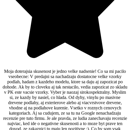
Moja doterajsia skusenost je jedno velke nadsenie! Co sa mi pacilo
vseobecne: V predajni sa nachadzaju dostatocne velke vzorky
podlah, hadam z kazdeho modelu, ktore sa daju aj zapozicat po
dohode. Ak by to cloveku aj tak nestacilo, vedia zapozicat zo skladu
v PK este vacsie vzorky. Vyber je naozaj sirokospektralny. Myslim
si, ze kazdy by nasiel, co hlada. Od dyhy, vinylu po masivne
drevene podlahy, aj exterierove alebo aj viacvrstvove drevene,
vhodne aj na podlahove kurenie. Vsetko v roznych cenovych
kategoriach. Aj sa cudujem, ze sa tu na Google nenachadzaju
recenzie pre tuto firmu. Je ale pravda, ze ludia zanechavaju recenzie
najviac, ked ide o negativne skusenosti a to moze byt prave ten
dovod, ze zakaznici tu maju len pozitivne :). Co by som vsak