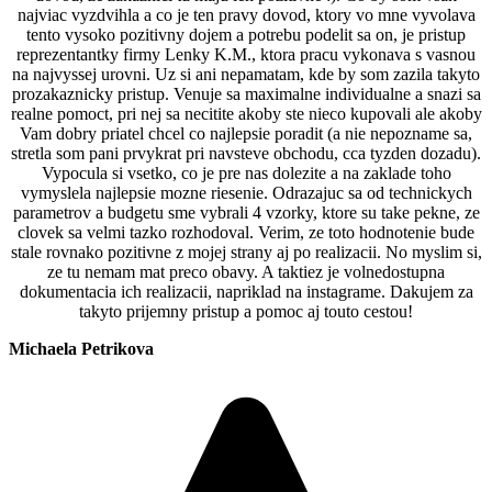
najviac vyzdvihla a co je ten pravy dovod, ktory vo mne vyvolava
tento vysoko pozitivny dojem a potrebu podelit sa on, je pristup
reprezentantky firmy Lenky K.M., ktora pracu vykonava s vasnou
na najvyssej urovni. Uz si ani nepamatam, kde by som zazila takyto
prozakaznicky pristup. Venuje sa maximalne individualne a snazi sa
realne pomoct, pri nej sa necitite akoby ste nieco kupovali ale akoby
Vam dobry priatel chcel co najlepsie poradit (a nie nepozname sa,
stretla som pani prvykrat pri navsteve obchodu, cca tyzden dozadu).
Vypocula si vsetko, co je pre nas dolezite a na zaklade toho
vymyslela najlepsie mozne riesenie. Odrazajuc sa od technickych
parametrov a budgetu sme vybrali 4 vzorky, ktore su take pekne, ze
clovek sa velmi tazko rozhodoval. Verim, ze toto hodnotenie bude
stale rovnako pozitivne z mojej strany aj po realizacii. No myslim si,
ze tu nemam mat preco obavy. A taktiez je volnedostupna
dokumentacia ich realizacii, napriklad na instagrame. Dakujem za
takyto prijemny pristup a pomoc aj touto cestou!
Michaela Petrikova