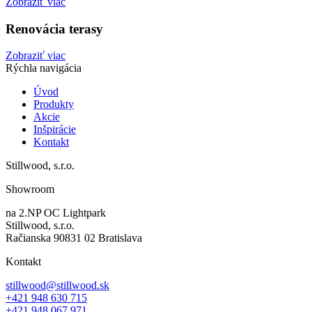
Zobraziť viac
Renovácia terasy
Zobraziť viac
Rýchla navigácia
Úvod
Produkty
Akcie
Inšpirácie
Kontakt
Stillwood, s.r.o.
Showroom
na 2.NP OC Lightpark
Stillwood, s.r.o.
Račianska 90831 02 Bratislava
Kontakt
stillwood@stillwood.sk
+421 948 630 715
+421 948 067 971