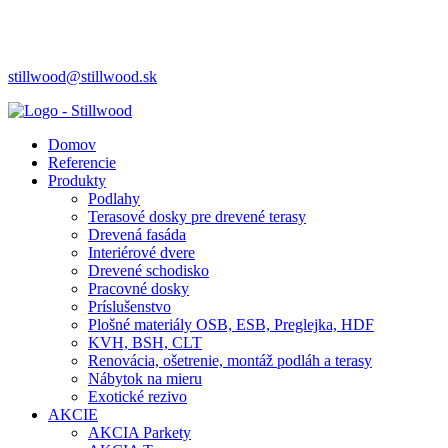
stillwood@stillwood.sk
Domov
Referencie
Produkty
Podlahy
Terasové dosky pre drevené terasy
Drevená fasáda
Interiérové dvere
Drevené schodisko
Pracovné dosky
Príslušenstvo
Plošné materiály OSB, ESB, Preglejka, HDF
KVH, BSH, CLT
Renovácia, ošetrenie, montáž podláh a terasy
Nábytok na mieru
Exotické rezivo
AKCIE
AKCIA Parkety