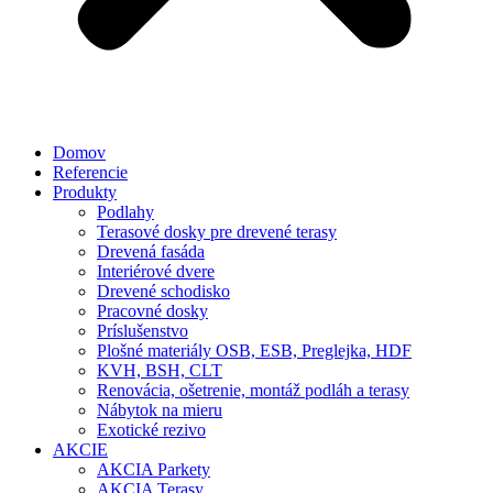
Domov
Referencie
Produkty
Podlahy
Terasové dosky pre drevené terasy
Drevená fasáda
Interiérové dvere
Drevené schodisko
Pracovné dosky
Príslušenstvo
Plošné materiály OSB, ESB, Preglejka, HDF
KVH, BSH, CLT
Renovácia, ošetrenie, montáž podláh a terasy
Nábytok na mieru
Exotické rezivo
AKCIE
AKCIA Parkety
AKCIA Terasy