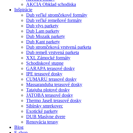
AKCIA Obklad schodiska
Inšpirácie
Dub veľké stromčekové formáty
Dub veľké remeňové formáty
Dub vlys parkety
Dub Lam parkety
Dub Mozaik parkety
Dub Kant parkety
Dub stromčeková vrstvená parketa
Dub remeň vrstvená parketa
XXL Zámocké formáty
Schodiskové stupne
GARAPA terasové dosky
IPE terasové dosky
CUMARU terasové dosky
Massaranduba terasové dosky
Tatajuba plotové dosky
JATOBA terasové dosky
Thermo Jaseň terasové dosky
Sibírsky smrekovec
Exotické parkety
DUB Masívne dvere
Renovácia terasy
Blog
E-shop