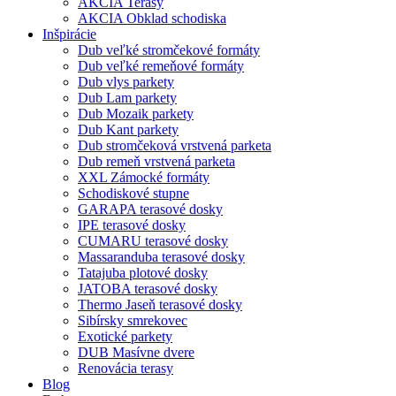
AKCIA Terasy
AKCIA Obklad schodiska
Inšpirácie
Dub veľké stromčekové formáty
Dub veľké remeňové formáty
Dub vlys parkety
Dub Lam parkety
Dub Mozaik parkety
Dub Kant parkety
Dub stromčeková vrstvená parketa
Dub remeň vrstvená parketa
XXL Zámocké formáty
Schodiskové stupne
GARAPA terasové dosky
IPE terasové dosky
CUMARU terasové dosky
Massaranduba terasové dosky
Tatajuba plotové dosky
JATOBA terasové dosky
Thermo Jaseň terasové dosky
Sibírsky smrekovec
Exotické parkety
DUB Masívne dvere
Renovácia terasy
Blog