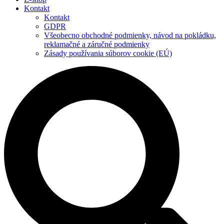
Kontakt
Kontakt
GDPR
Všeobecno obchodné podmienky, návod na pokládku,
reklamačné a záručné podmienky
Zásady používania súborov cookie (EÚ)