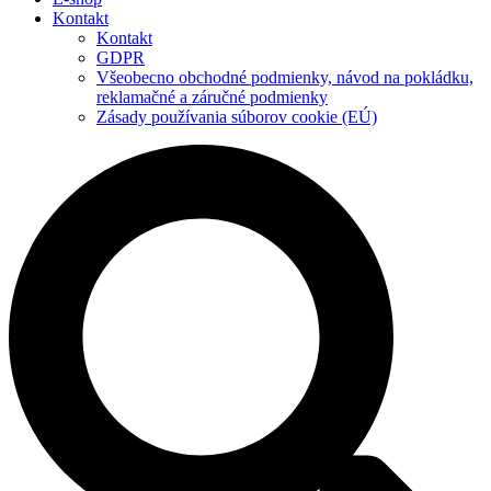
Kontakt
Kontakt
GDPR
Všeobecno obchodné podmienky, návod na pokládku,
reklamačné a záručné podmienky
Zásady používania súborov cookie (EÚ)