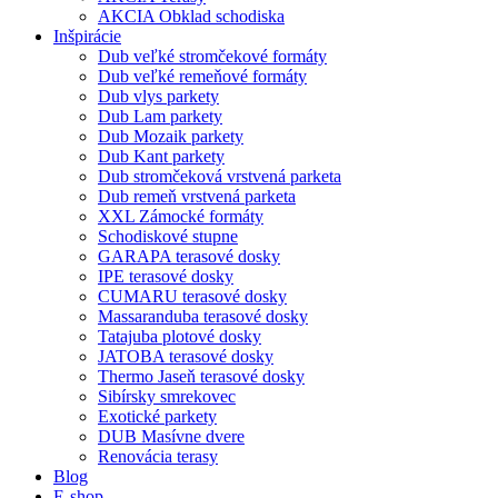
AKCIA Obklad schodiska
Inšpirácie
Dub veľké stromčekové formáty
Dub veľké remeňové formáty
Dub vlys parkety
Dub Lam parkety
Dub Mozaik parkety
Dub Kant parkety
Dub stromčeková vrstvená parketa
Dub remeň vrstvená parketa
XXL Zámocké formáty
Schodiskové stupne
GARAPA terasové dosky
IPE terasové dosky
CUMARU terasové dosky
Massaranduba terasové dosky
Tatajuba plotové dosky
JATOBA terasové dosky
Thermo Jaseň terasové dosky
Sibírsky smrekovec
Exotické parkety
DUB Masívne dvere
Renovácia terasy
Blog
E-shop