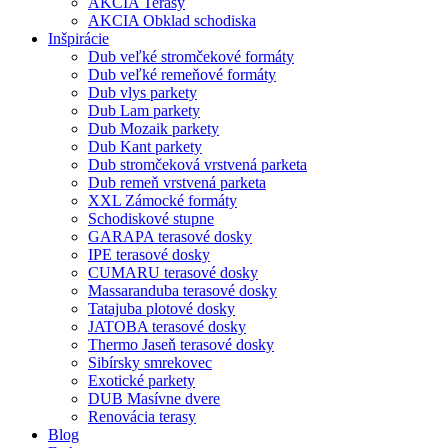
AKCIA Terasy
AKCIA Obklad schodiska
Inšpirácie
Dub veľké stromčekové formáty
Dub veľké remeňové formáty
Dub vlys parkety
Dub Lam parkety
Dub Mozaik parkety
Dub Kant parkety
Dub stromčeková vrstvená parketa
Dub remeň vrstvená parketa
XXL Zámocké formáty
Schodiskové stupne
GARAPA terasové dosky
IPE terasové dosky
CUMARU terasové dosky
Massaranduba terasové dosky
Tatajuba plotové dosky
JATOBA terasové dosky
Thermo Jaseň terasové dosky
Sibírsky smrekovec
Exotické parkety
DUB Masívne dvere
Renovácia terasy
Blog