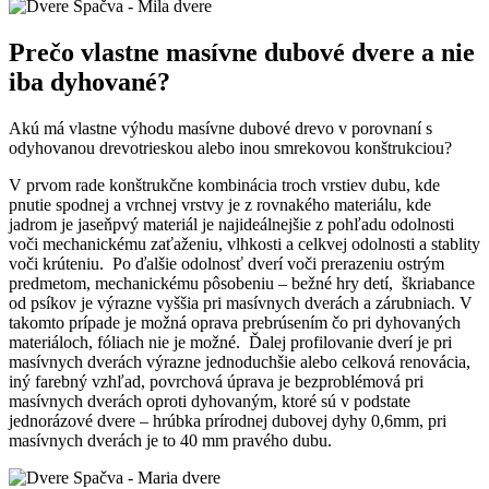
Prečo vlastne masívne dubové dvere a nie
iba dyhované?
Akú má vlastne výhodu masívne dubové drevo v porovnaní s
odyhovanou drevotrieskou alebo inou smrekovou konštrukciou?
V prvom rade konštrukčne kombinácia troch vrstiev dubu, kde
pnutie spodnej a vrchnej vrstvy je z rovnakého materiálu, kde
jadrom je jaseňpvý materiál je najideálnejšie z pohľadu odolnosti
voči mechanickému zaťaženiu, vlhkosti a celkvej odolnosti a stablity
voči krúteniu. Po ďalšie odolnosť dverí voči prerazeniu ostrým
predmetom, mechanickému pôsobeniu – bežné hry detí, škriabance
od psíkov je výrazne vyššia pri masívnych dverách a zárubniach. V
takomto prípade je možná oprava prebrúsením čo pri dyhovaných
materiáloch, fóliach nie je možné. Ďalej profilovanie dverí je pri
masívnych dverách výrazne jednoduchšie alebo celková renovácia,
iný farebný vzhľad, povrchová úprava je bezproblémová pri
masívnych dverách oproti dyhovaným, ktoré sú v podstate
jednorázové dvere – hrúbka prírodnej dubovej dyhy 0,6mm, pri
masívnych dverách je to 40 mm pravého dubu.