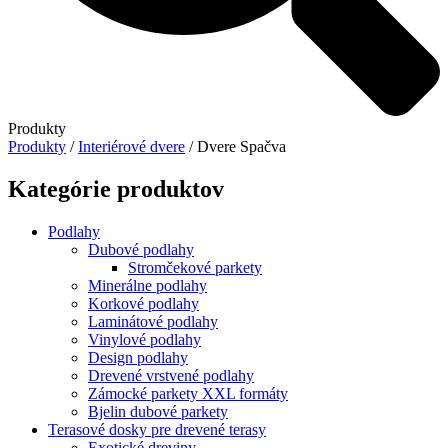
Produkty
Produkty
/
Interiérové dvere
/ Dvere Spačva
Kategórie produktov
Podlahy
Dubové podlahy
Stromčekové parkety
Minerálne podlahy
Korkové podlahy
Laminátové podlahy
Vinylové podlahy
Design podlahy
Drevené vrstvené podlahy
Zámocké parkety XXL formáty
Bjelin dubové parkety
Terasové dosky pre drevené terasy
Exotické dreviny