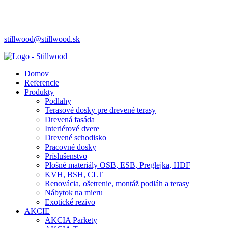
stillwood@stillwood.sk
Domov
Referencie
Produkty
Podlahy
Terasové dosky pre drevené terasy
Drevená fasáda
Interiérové dvere
Drevené schodisko
Pracovné dosky
Príslušenstvo
Plošné materiály OSB, ESB, Preglejka, HDF
KVH, BSH, CLT
Renovácia, ošetrenie, montáž podláh a terasy
Nábytok na mieru
Exotické rezivo
AKCIE
AKCIA Parkety