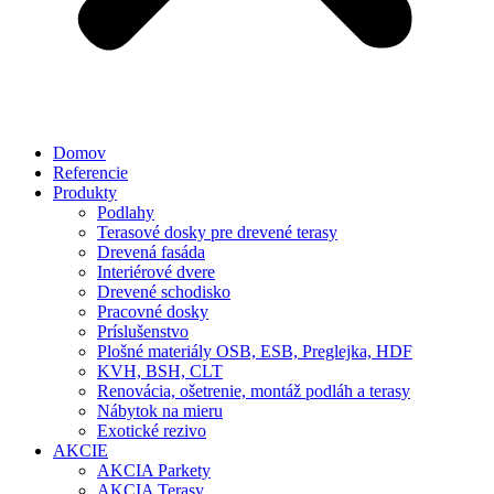
Domov
Referencie
Produkty
Podlahy
Terasové dosky pre drevené terasy
Drevená fasáda
Interiérové dvere
Drevené schodisko
Pracovné dosky
Príslušenstvo
Plošné materiály OSB, ESB, Preglejka, HDF
KVH, BSH, CLT
Renovácia, ošetrenie, montáž podláh a terasy
Nábytok na mieru
Exotické rezivo
AKCIE
AKCIA Parkety
AKCIA Terasy