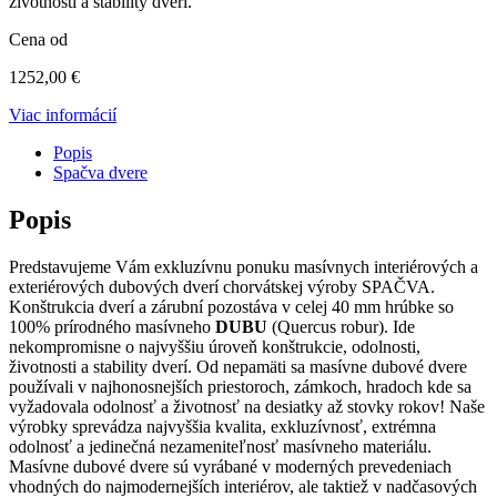
životnosti a stability dverí.
Cena od
1252,00
€
Viac informácií
Popis
Spačva dvere
Popis
Predstavujeme Vám exkluzívnu ponuku masívnych interiérových a
exteriérových dubových dverí chorvátskej výroby SPAČVA.
Konštrukcia dverí a zárubní pozostáva v celej 40 mm hrúbke so
100% prírodného masívneho
DUBU
(Quercus robur). Ide
nekompromisne o najvyššiu úroveň konštrukcie, odolnosti,
životnosti a stability dverí. Od nepamäti sa masívne dubové dvere
používali v najhonosnejších priestoroch, zámkoch, hradoch kde sa
vyžadovala odolnosť a životnosť na desiatky až stovky rokov! Naše
výrobky sprevádza najvyššia kvalita, exkluzívnosť, extrémna
odolnosť a jedinečná nezameniteľnosť masívneho materiálu.
Masívne dubové dvere sú vyrábané v moderných prevedeniach
vhodných do najmodernejších interiérov, ale taktiež v nadčasových