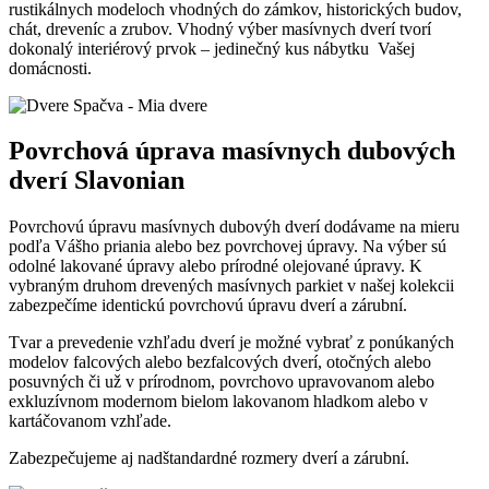
rustikálnych modeloch vhodných do zámkov, historických budov,
chát, dreveníc a zrubov. Vhodný výber masívnych dverí tvorí
dokonalý interiérový prvok – jedinečný kus nábytku Vašej
domácnosti.
Povrchová úprava masívnych dubových
dverí Slavonian
Povrchovú úpravu masívnych dubovýh dverí dodávame na mieru
podľa Vášho priania alebo bez povrchovej úpravy. Na výber sú
odolné lakované úpravy alebo prírodné olejované úpravy. K
vybraným druhom drevených masívnych parkiet v našej kolekcii
zabezpečíme identickú povrchovú úpravu dverí a zárubní.
Tvar a prevedenie vzhľadu dverí je možné vybrať z ponúkaných
modelov falcových alebo bezfalcových dverí, otočných alebo
posuvných či už v prírodnom, povrchovo upravovanom alebo
exkluzívnom modernom bielom lakovanom hladkom alebo v
kartáčovanom vzhľade.
Zabezpečujeme aj nadštandardné rozmery dverí a zárubní.