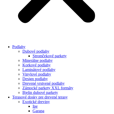
Podlahy
Dubové podlahy
Stromčekové parkety
Minerálne podlahy
Korkové podlahy
Laminátové podlahy
Vinylové podlahy
Design podlahy
Drevené vrstvené podlahy
Zámocké parkety XXL formáty
Bjelin dubové parkety
Terasové dosky pre drevené terasy
Exotické dreviny
Ipe
Garapa