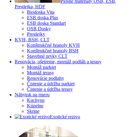
Plošné materiály OSB, ESB,
Preglejka, HDF
Biodoska Vita
ESB doska Plus
ESB doska Standart
OSB Dosky
Preglejky
KVH, BSH, CLT
Konštrukčné hranoly KVH
Konštrukčné hranoly BSH
Stavebné prvky CLT
Renovácia, ošetrenie, montáž podláh a terasy
Montáž parkiet
Montáž terasy
Renovácie podlahy
Čistenie a údržba parkiet
Čistenie a údržba terasy
Nábytok na mieru
Kuchyne
Kúpelne
Skrine
Exotické rezivo