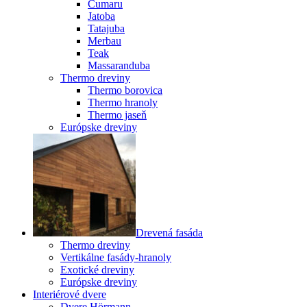
Cumaru
Jatoba
Tatajuba
Merbau
Teak
Massaranduba
Thermo dreviny
Thermo borovica
Thermo hranoly
Thermo jaseň
Európske dreviny
Drevená fasáda
Thermo dreviny
Vertikálne fasády-hranoly
Exotické dreviny
Európske dreviny
Interiérové dvere
Dvere Hörmann