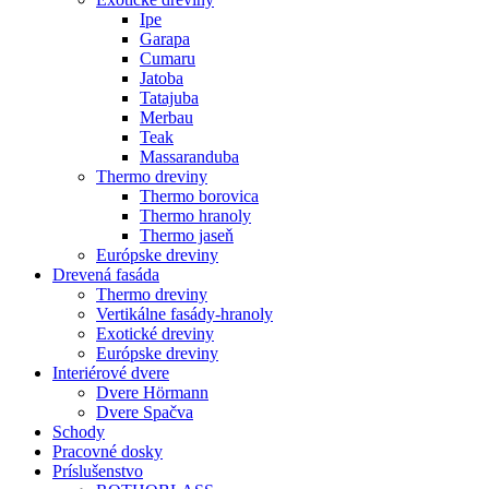
Ipe
Garapa
Cumaru
Jatoba
Tatajuba
Merbau
Teak
Massaranduba
Thermo dreviny
Thermo borovica
Thermo hranoly
Thermo jaseň
Európske dreviny
Drevená fasáda
Thermo dreviny
Vertikálne fasády-hranoly
Exotické dreviny
Európske dreviny
Interiérové dvere
Dvere Hörmann
Dvere Spačva
Schody
Pracovné dosky
Príslušenstvo