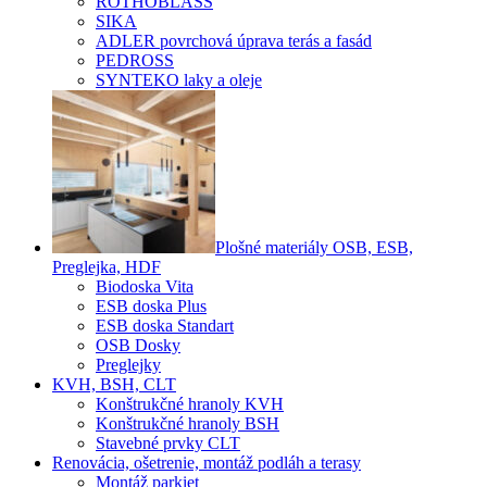
ROTHOBLASS
SIKA
ADLER povrchová úprava terás a fasád
PEDROSS
SYNTEKO laky a oleje
Plošné materiály OSB, ESB,
Preglejka, HDF
Biodoska Vita
ESB doska Plus
ESB doska Standart
OSB Dosky
Preglejky
KVH, BSH, CLT
Konštrukčné hranoly KVH
Konštrukčné hranoly BSH
Stavebné prvky CLT
Renovácia, ošetrenie, montáž podláh a terasy
Montáž parkiet